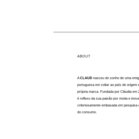
ABOUT
A
CLAUD
nasceu do sonho de uma emig
portuguesa em voltar ao país de origem e
própria marca. Fundada por Cláudia em 
é reflexo da sua paixão por moda e inov
criteriosamente embasada em pesquisa
do consumo.