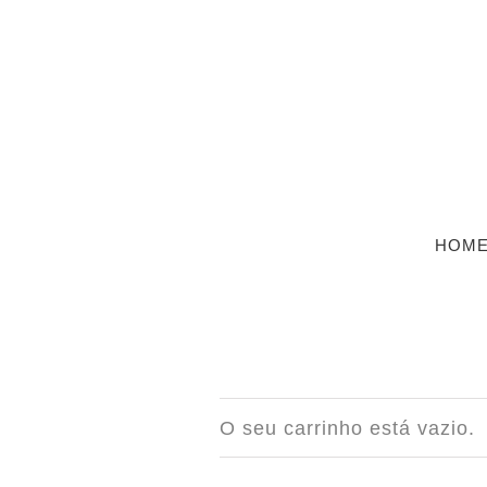
Skip
to
content
HOM
O seu carrinho está vazio.