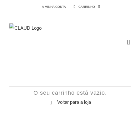
Skip
A MINHA CONTA
CARRINHO
to
content
O seu carrinho está vazio.
Voltar para a loja