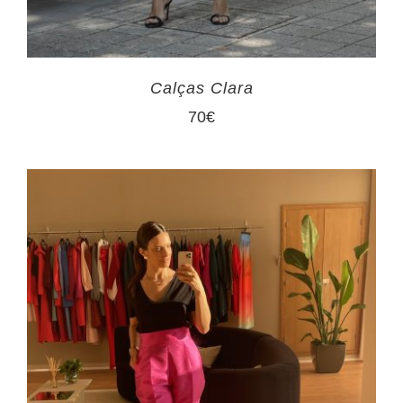
Calças Clara
70
€