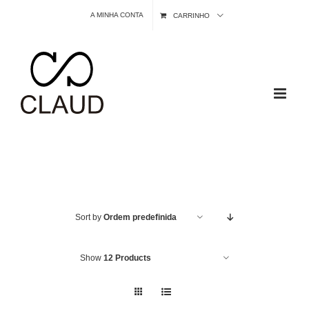
Skip
A MINHA CONTA
CARRINHO
to
content
Sort by
Ordem predefinida
Show
12 Products