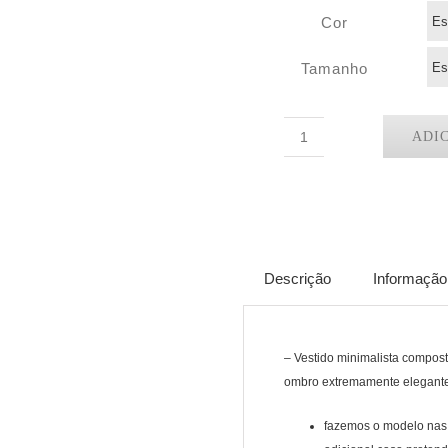
Cor
Tamanho
ADI
Quantidade
de
LIZI
longo
Descrição
Informação 
– Vestido minimalista compos
ombro extremamente elegant
fazemos o modelo nas