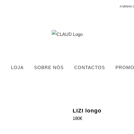
A MINHA 
E
LOJA
SOBRE NÓS
CONTACTOS
PROMO
LIZI longo
180
€