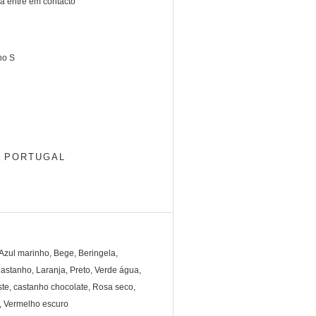
a entre em contacto
ho S
o: PORTUGAL
Azul marinho, Bege, Beringela,
astanho, Laranja, Preto, Verde água,
ste, castanho chocolate, Rosa seco,
, Vermelho escuro