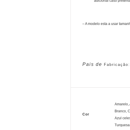
adicional caso pretend
– A modelo esta a usar taman
Pais de
Fabricaçã
Amarelo, 
Branco, C
Cor
Azul cele
Turquesa