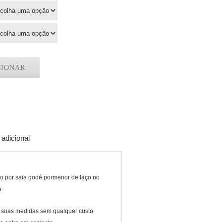
CIONAR
adicional
to por saia godé pormenor de laço no
e
 suas medidas sem qualquer custo