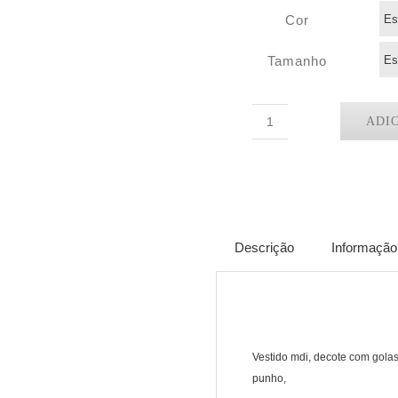
Cor
Tamanho
ADI
Quantidade
de
Vestido
Serena
Descrição
Informação 
Vestido mdi, decote com gol
punho,