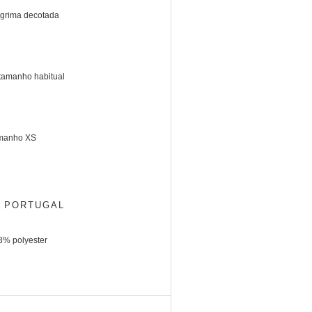
lagrima decotada
 tamanho habitual
amanho XS
o: PORTUGAL
8% polyester