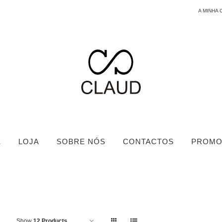
A MINHA 
E
LOJA
SOBRE NÓS
CONTACTOS
PROMO
Show
12 Products